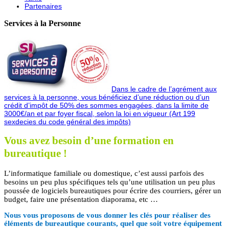
Partenaires
Services à la Personne
Dans le cadre de l’agrément aux
services à la personne, vous bénéficiez d’une réduction ou d’un
crédit d’impôt de 50% des sommes engagées, dans la limite de
3000€/an et par foyer fiscal, selon la loi en vigueur (Art 199
sexdecies du code général des impôts)
Vous avez besoin d’une formation en
bureautique !
L’informatique familiale ou domestique, c’est aussi parfois des
besoins un peu plus spécifiques tels qu’une utilisation un peu plus
poussée de logiciels bureautiques pour écrire des courriers, gérer un
budget, faire une présentation diaporama, etc …
Nous vous proposons de vous donner les clés pour réaliser des
éléments de bureautique courants, quel que soit votre équipement